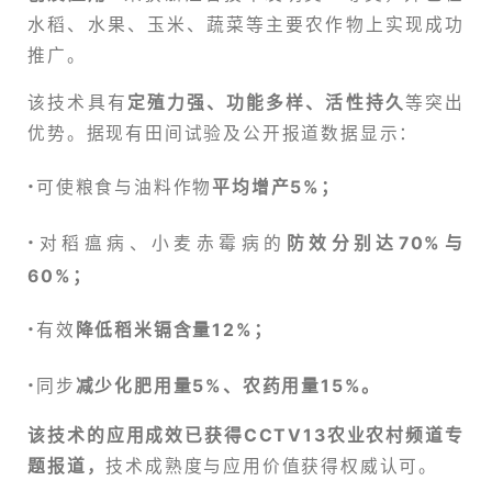
水稻、水果、玉米、蔬菜等主要农作物上实现成功
推广。
该技术具有
定殖力强、功能多样、活性持久
等突出
优势。据现有田间试验及公开报道数据显示：
·
可使粮食与油料作物
平均增产5%；
·
对稻瘟病、小麦赤霉病的
防效分别达70%与
60%；
·
有效
降低稻米镉含量12%；
·
同步
减少化肥用量5%、农药用量15%。
该技术的应用成效已获得CCTV13农业农村频道专
题报道，
技术成熟度与应用价值获得权威认可。