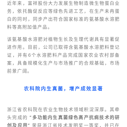
近年来，富祥股份大力发展生物制造
微生物蛋白业
务
，依托酶促反应等绿色先进工艺，在生产未冉蛋
白的同时，同步产出符合国家标准的
氨基酸水溶肥
料
等高附加值产品。
该氨基酸水溶肥对植物生长及生理代谢具有显著促
进作用。目前，公司已取得含氨基酸水溶肥料登记
证，并有6个水溶肥料产品完成国家农业农村部备
案，具备规模化生产与市场推广的合规基础，市场
前景广阔。
农科院内生真菌，
增产成效显著
浙江省农科院在农业生物技术领域积淀深厚。其牵
头完成的
“多功能内生真菌绿色高产抗病技术的研
创及应用”
荣获浙江省技术发明奖一等奖，并已在