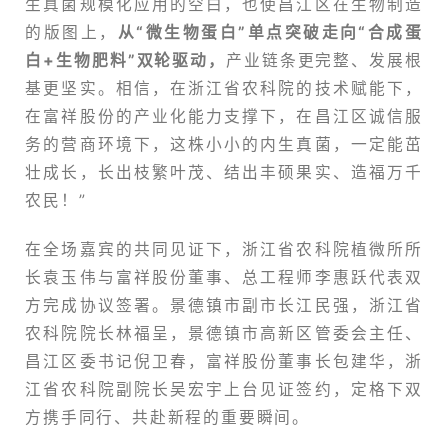
生真菌
规模化应用的空白，也使昌江区在生物制造
的版图上，
从“微生物蛋白”单点突破走向“合成蛋
白+生物肥料”双轮驱动，
产业链条更完整、发展根
基更坚实。相信，在浙江省农科院的技术赋能下，
在富祥股份的产业化能力支撑下，在昌江区诚信服
务的营商环境下，这株小小的内生真菌，一定能茁
壮成长，长出枝繁叶茂、结出丰硕果实、造福万千
农民！”
在全场嘉宾的共同见证下，
浙江省农科院
植微所所
长袁玉伟与富祥股份董事、总工程师李惠跃代表双
方完成协议签署。景德镇市副市长江民强，
浙江省
农科院
院长林福呈，景德镇市高新区管委会主任、
昌江区委书记倪卫春，富祥股份董事长包建华，
浙
江省农科院
副院长吴宏宇上台见证签约，定格下双
方携手同行、共赴新程的重要瞬间。