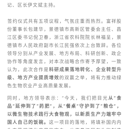
记、区长伊文斌主持。
签约仪式共有五项议程，气氛庄重而热烈。富祥股
份董事长包建华，景德镇市高新区管委会主任、昌
江区委书记倪卫春，
浙江省农科院
院长林福呈，景
德镇市人民政府副市长江民强依次上台致辞。各位
领导分别从产业发展、地方布局、科研创新、政企
协作等角度发言，对本次战略合作寄予厚望，一致
认为，此次合作是
科研成果落地转化、企业转型升
级、地方产业提质增效
的双赢之举，将有力推动绿
色生物农业产业高质量发展。
同时，地方领导表示：“今天，我们把目光
从“食
品”延伸到了“药肥”，从“餐桌”守护到了“粮仓”，
以微生物技术践行大食物观，以新质生产力端牢中
国人自己的饭碗。
这一项目的落地，将填补国内
内